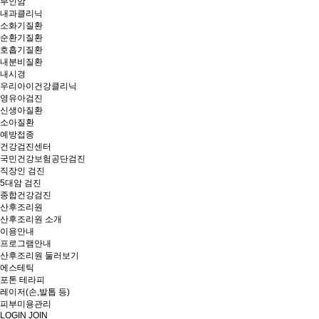
부인암
내과클리닉
소화기질환
순환기질환
호흡기질환
내분비질환
내시경
우리아이건강클리닉
영유아검진
신생아질환
소아질환
예방접종
건강검진센터
국민건강보험공단검진
직장인 검진
5대암 검진
종합건강검진
산후조리원
산후조리원 소개
이용안내
프로그램안내
산후조리원 둘러보기
에스테틱
포톤 테라피
레이저(손,발톱 등)
피부미용관리
LOGIN
JOIN