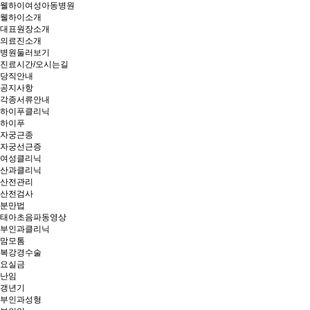
웰하이여성아동병원
웰하이소개
대표원장소개
의료진소개
병원둘러보기
진료시간/오시는길
당직안내
공지사항
각종서류안내
하이푸클리닉
하이푸
자궁근종
자궁선근증
여성클리닉
산과클리닉
산전관리
산전검사
분만법
태아초음파동영상
부인과클리닉
맘모톰
복강경수술
요실금
난임
갱년기
부인과성형