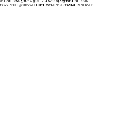
051-201-8854
산후조리원
051-204-5282
팩스번호
051-201-6236
COPYRIGHT ⓒ 2022WELLHIGH WOMEN'S HOSPITAL RESERVED.